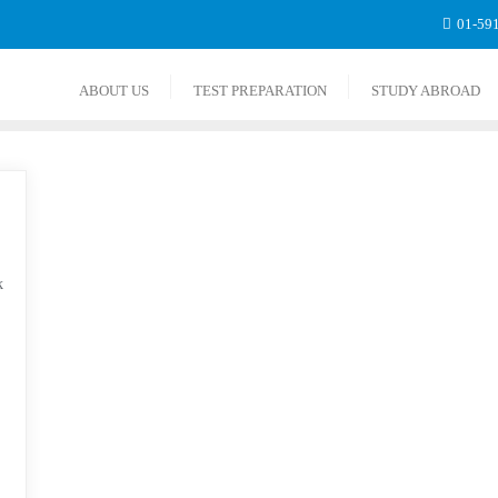
01-59
ABOUT US
TEST PREPARATION
STUDY ABROAD
k