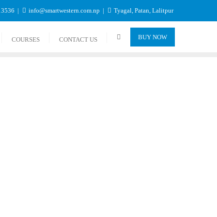
13536
info@smartwestern.com.np
Tyagal, Patan, Lalitpur
BUY NOW
COURSES
CONTACT US