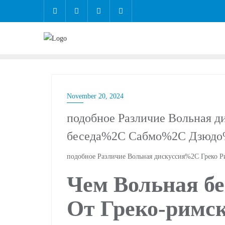
November 20, 2024
подобное Различие Вольная д
беседа%2C Сабмо%2C Дзюд
подобное Различие Вольная дискуссия%2C Греко
Чем Вольная бе
От Греко-римс