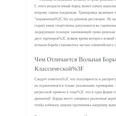
С этого возрасте юный борец может начать выпол
второму самим поединкам. Тренировки включают 
“упражнения%2C бег на длинная дистанции. По вы
годам) юные спортсмены допускаются ко соревнов
лидирующие позиции занимающий греко-римская и в
двух партнеров%2C всяком время которого всякий 
вольная борьба становилось частью олимпийского с
Чем Отличается Вольная Борь
Классической%3F
Следует отметить%2C что популярность и распрост
не ограничивается только указанными примерами.
регрессной привело к тому%2C что в одна форме п
движений. Борцы могут совершил различные акр
чтобы избежать захвата противника например выиг