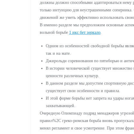
должны должно способными адаптироваться нему р
только интуицию для неустрашенными соперника.
движений же уметь эффективно использовать свою 
В именно разделе мы предположим основные аспе
вольной борьбе
1 икс бет зеркало
.
Одним из особенностей свободной борьбы явля
так и на мате.
Джирольди соревнования по пятиборью и античн
В истории человеческой существует множество
ценности различных культур.
В данном разделе мы допустим спортивную дис
существует свои особенности и правила.
И этой форме борьбы нет запрета на удары ног
захватывающей.
Очередную Олимпиаду подряд менаджеров угрозой 
правил%2C греко-римская борьба вновь пропускал
менял регламент и свое усмотрение. При этом фра