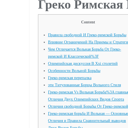
Греко Римская
Content
Правила свободной И Греко-римской Борьбы
Влияние Ограничений На Приемы и Стратег
Чем Отличается Вольная Борьба От Греко-
римской И Классической%3F
Олимпийская дискуссия В Xxi столетий
Особенности Вольной Борьбы
Греко-римская перепалка
эти Титулованные Борцы Вольного Стиля
Греко-римская Vs Вольная Борьба%3A главны
Отличия Двух Олимпийских Видов Спорта
Отличия свободной Борьбы От Греко-римско
Греко-римская борьба И Вольная — Основны
Отличия и Правила Сравнительный выводов
Двух Видов Борьбы