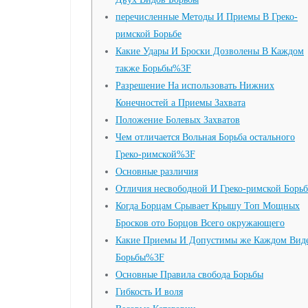
перечисленные Методы И Приемы В Греко-
римской Борьбе
Какие Удары И Броски Дозволены В Каждом
также Борьбы%3F
Разрешение На использовать Нижних
Конечностей а Приемы Захвата
Положение Болевых Захватов
Чем отличается Вольная Борьба остального
Греко-римской%3F
Основные различия
Отличия несвободной И Греко-римской Борь
Когда Борцам Срывает Крышу Топ Мощных
Бросков ото Борцов Всего окружающего
Какие Приемы И Допустимы же Каждом Вид
Борьбы%3F
Основные Правила свобода Борьбы
Гибкость И воля