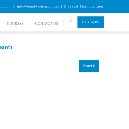
13536
info@smartwestern.com.np
Tyagal, Patan, Lalitpur
BUY NOW
COURSES
CONTACT US
earch
Search