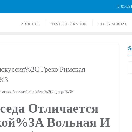
01-59
ABOUT US
TEST PREPARATION
STUDY ABROAD
S
искуссия%2C Греко Римская
о%3
 Римская беседа%2C Сабмо%2C Дзюдо%3F
седа Отличается
кой%3A Вольная И