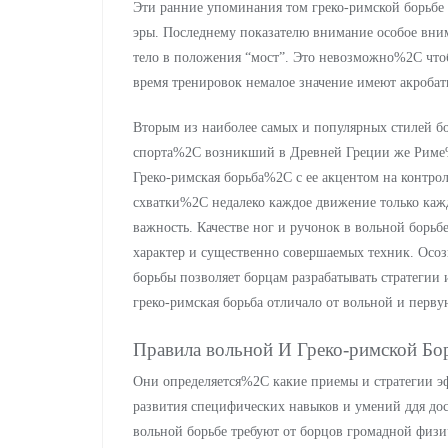
Эти ранние упоминания том греко-римской борьбе
эры. Последнему показателю внимание особое вни
тело в положения “мост”. Это невозможно%2C что
время тренировок немалое значение имеют акроба
Вторым из наиболее самых и популярных стилей бо
спорта%2C возникший в Древней Греции же Риме%
Греко-римская борьба%2C с ее акцентом на контрол
схватки%2C недалеко каждое движение только кажд
важность. Качестве ног и ручонок в вольной борьб
характер и существенно совершаемых техник. Осоз
борьбы позволяет борцам разрабатывать стратегии 
греко-римская борьба отличало от вольной и перв
Правила вольной И Греко-римской Бо
Они определяется%2C какие приемы и стратегии э
развития специфических навыков и умений ддя до
вольной борьбе требуют от борцов громадной физ