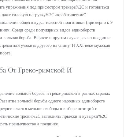
нять упражнения под присмотром тренера%2C и готовиться
в даже силовую нагрузку%2C акробатические”
полнения общего курса телесной подготовки (примерно к 9
аниям. Среди среди популярных видов единоборств
ольная борьба. В факте и другом случае речь о поединке
стремиться уложить другого на спину. И XXI веке мужская
порта.
ба От Греко-римской И
ранение вольной борьбы и греко-римской в разных странах
 Развитие вольной борьбы одного народных единоборств
редоставляется меньше свободы в выборе позиций и
обатические трюки%2C выполнять прыжки и кувырки%2C
рать преимущество а поединке.