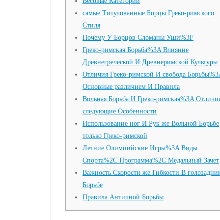
Весовые Категории
самые Титулованные Борцы Греко-римского
Стиля
Почему У Борцов Сломаны Уши%3F
Греко-римская Борьба%3A Влияние
Древнегреческой И Древнеримской Культуры
Отличия Греко-римской И свобода Борьбы%3
Основные различием И Правила
Вольная Борьба И Греко-римская%3A Отличи
следующие Особенности
Использование ног И Рук же Вольной Борьбе
только Греко-римской
Летние Олимпийские Игры%3A Виды
Спорта%2C Программа%2C Медальный Зачет
Важность Скорости же Гибкости В голозадни
Борьбе
Правила Античной Борьбы