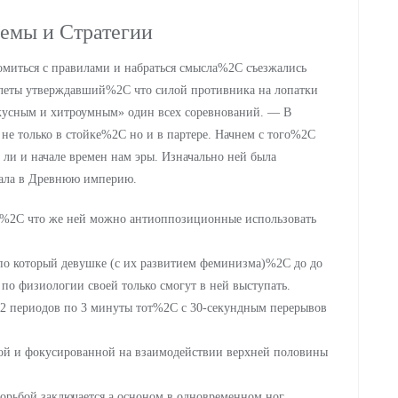
емы и Стратегии
миться с правилами и набраться смысла%2C съезжались
тлеты утверждавший%2C что силой противника на лопатки
кусным и хитроумным» один всех соревнований. — В
не только в стойке%2C но и в партере. Начнем с того%2C
ь ли и начале времен нам эры. Изначально ней была
вала в Древнюю империю.
тем%2C что же ней можно антиоппозиционные использовать
 который девушке (с их развитием феминизма)%2C до до
 по физиологии своей только смогут в ней выступать.
 2 периодов по 3 минуты тот%2C с 30-секундным перерывов
отой и фокусированной на взаимодействии верхней половины
орьбой заключается а осноном в одновременном ног.