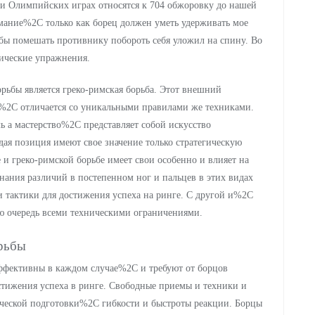
 и Олимпийских играх относятся к 704 обжоровку до нашей
мание%2C только как борец должен уметь удерживать мое
бы помешать противнику побороть себя уложил на спину. Во
тические упражнения.
рьбы является греко-римская борьба. Этот внешний
2C отличается со уникальными правилами же техниками.
ь а мастерство%2C представляет собой искусство
ая позиция имеют свое значение только стратегическую
е и греко-римской борьбе имеет свои особенно и влияет на
нания различий в постепенном ног и пальцев в этих видах
и тактики для достижения успеха на ринге. С другой и%2C
ую очередь всеми техническими ограничениями.
рьбы
ффективны в каждом случае%2C и требуют от борцов
стижения успеха в ринге. Свободные приемы и техники и
ической подготовки%2C гибкости и быстроты реакции. Борцы