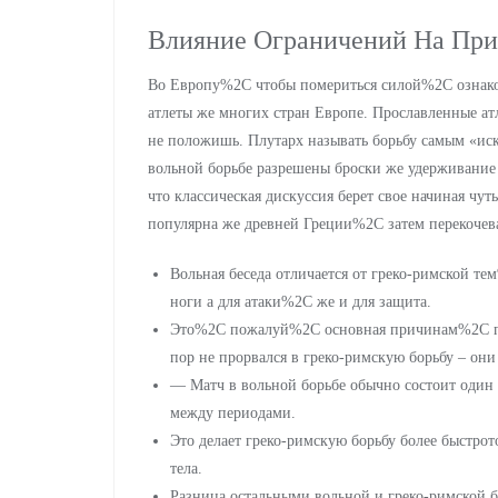
Влияние Ограничений На При
Во Европу%2C чтобы помериться силой%2C ознако
атлеты же многих стран Европе. Прославленные а
не положишь. Плутарх называть борьбу самым «ис
вольной борьбе разрешены броски же удерживание 
что классическая дискуссия берет свое начиная чут
популярна же древней Греции%2C затем перекоче
Вольная беседа отличается от греко-римской 
ноги а для атаки%2C же и для защита.
Это%2C пожалуй%2C основная причинам%2C по
пор не прорвался в греко-римскую борьбу – они
— Матч в вольной борьбе обычно состоит один
между периодами.
Это делает греко-римскую борьбу более быстр
тела.
Разница остальными вольной и греко-римской б