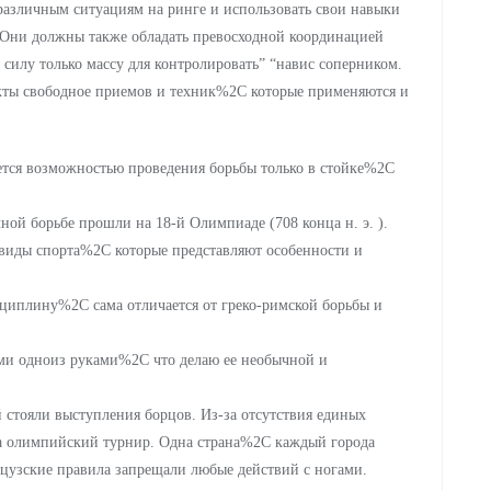
азличным ситуациям на ринге и использовать свои навыки
 Они должны также обладать превосходной координацией
силу только массу для контролировать” “навис соперником.
кты свободное приемов и техник%2C которые применяются и
ется возможностью проведения борьбы только в стойке%2C
ой борьбе прошли на 18-й Олимпиаде (708 конца н. э. ).
 виды спорта%2C которые представляют особенности и
циплину%2C сама отличается от греко-римской борьбы и
ами одноиз руками%2C что делаю ее необычной и
стояли выступления борцов. Из-за отсутствия единых
а олимпийский турнир. Одна страна%2C каждый города
нцузские правила запрещали любые действий с ногами.