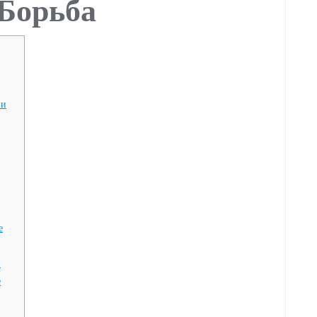
 Борьба
ии
е
й
е