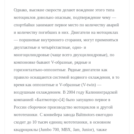
Однако, высокие скорости делают вождение этого типа
мотоциклов довольно опасным, подтверждение чему —
спортбайки занимают первое место по количеству аварий
и количеству погибших в них. Двигатели на мотоциклах
— поршневые внутреннего сгорания, могут применяться
двухтактные и четырёхтактные, одно- и
многоцилиндровые (чаще всего двухцилиндровые), по
компоновке бывают V-образные, рядные и
горизонталтьно-оппозитные. Рядные двигатели как
правило оснащаются системой водяного охлаждения, в то
время как оппозитные и V-образные (V-twin) —
воздушным охлаждением. В 2004 году Калининградской
компанией «Балтмоторс»[4] было запущено первое в
России сборочное производство мотоциклов и другой
мототехники. С конвейера завода Baltmotors ежегодно
сходит до 10 тысяч единиц мототехники, в основном
квадроциклы (Jumbo 700, MBX, Jam, Junior), также