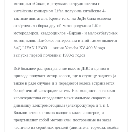
мотоцикл «Сова», в результате сотрудничества с
китайским концерном Lifan получила китайские 4-
тактные двигатели. Кроме того, на ЗиДе была освоена
отвёрточная сборка другой мотопродукции Lifan —
мотороллеров, квадроциклов «Бархан» и малокубатурных
мотоциклов. Наиболее интересным в этой гамме является
ЗиД-LIFAN LF400 — копия Yamaha XV-400 Virago
выпуска первой половины 1990-х годов.
Всё большее распространение вместо ДВС и цепного
привода получает мотор-колесо, где в ступицу заднего (а
также в ряде случаев и в переднего) колеса встраивается
бесщёточный электродвигатель. Его мощность и тяговая
характеристика определяют максимальную скорость и
динамику электромотоцикла (электроскутера и т. п.).
Большинство кастомов входят в класс чопперов, и
представляют собой мотоциклы, построенные на заказ
частично из серийных деталей (двигатель, тормоза, колёса